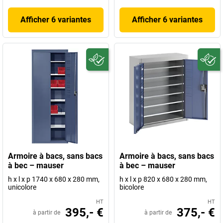
Afficher 6 variantes
Afficher 6 variantes
Armoire à bacs, sans bacs
Armoire à bacs, sans bacs
à bec – mauser
à bec – mauser
h x l x p 1740 x 680 x 280 mm,
h x l x p 820 x 680 x 280 mm,
unicolore
bicolore
HT
HT
395,- €
375,- €
à partir de
à partir de