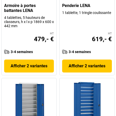
Armoire à portes
Penderie LENA
battantes LENA
1 tablette, 1 tringle coulissante
4 tablettes, 5 hauteurs de
classeurs, h x l x p 1869 x 600 x
442 mm
HT
HT
479,- €
619,- €
3-4 semaines
3-4 semaines
Afficher 2 variantes
Afficher 2 variantes