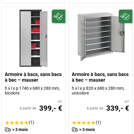
Armoire à bacs, sans bacs
Armoire à bacs, sans bacs
à bec – mauser
à bec – mauser
h x l x p 1740 x 680 x 280 mm,
h x l x p 820 x 680 x 280 mm,
bicolore
unicolore
HT
HT
399,- €
339,- €
à partir de
à partir de
(1)
(1)
> 3 mois
> 3 mois