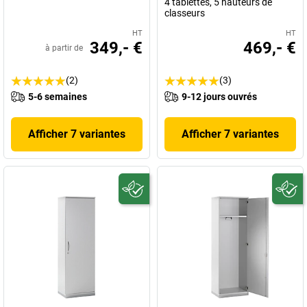
4 tablettes, 5 hauteurs de
classeurs
HT
HT
349,- €
469,- €
à partir de
(2)
(3)
5-6 semaines
9-12 jours ouvrés
Afficher 7 variantes
Afficher 7 variantes