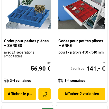
Godet pour petites pièces
Godet pour petites pièces
– ZARGES
– ANKE
avec 21 séparations
pour l x p tiroirs 450 x 540 mm
emboîtables
HT
HT
56,90 €
141,- €
à partir de
3-4 semaines
3-4 semaines
Afficher le produit
Afficher 2 variantes