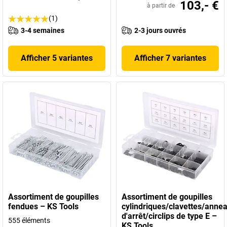
103,- €
à partir de
(1)
3-4 semaines
2-3 jours ouvrés
Afficher 5 variantes
Afficher 7 variantes
Assortiment de goupilles
Assortiment de goupilles
fendues – KS Tools
cylindriques/clavettes/anne
d'arrêt/circlips de type E –
555 éléments
KS Tools