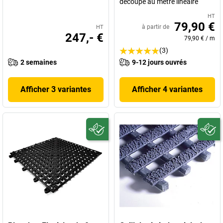
découpe au mètre linéaire
HT
79,90 €
à partir de
HT
247,- €
79,90 €
/
m
(3)
2 semaines
9-12 jours ouvrés
Afficher 3 variantes
Afficher 4 variantes