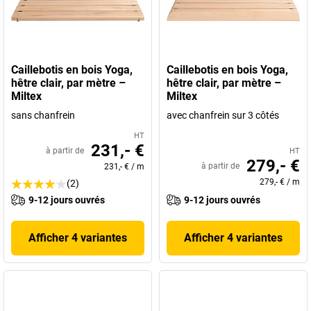
Caillebotis en bois Yoga,
Caillebotis en bois Yoga,
hêtre clair, par mètre –
hêtre clair, par mètre –
Miltex
Miltex
sans chanfrein
avec chanfrein sur 3 côtés
HT
231,- €
à partir de
HT
279,- €
à partir de
231,- €
/
m
279,- €
/
m
(2)
9-12 jours ouvrés
9-12 jours ouvrés
Afficher 4 variantes
Afficher 4 variantes