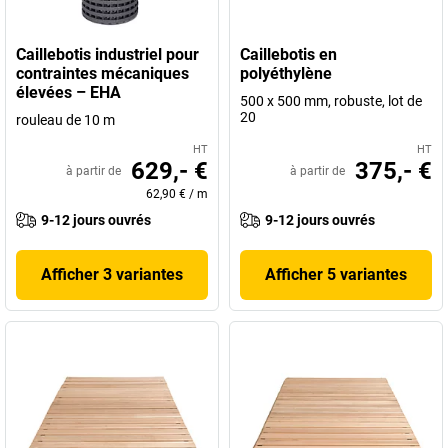
Caillebotis industriel pour
Caillebotis en
contraintes mécaniques
polyéthylène
élevées – EHA
500 x 500 mm, robuste, lot de
20
rouleau de 10 m
HT
HT
629,- €
375,- €
à partir de
à partir de
62,90 €
/
m
9-12 jours ouvrés
9-12 jours ouvrés
Afficher 3 variantes
Afficher 5 variantes