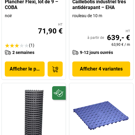
Plancher Flexi, lot de 9 –
Caillebotis industriel très
COBA
antidérapant – EHA
noir
rouleau de 10 m
HT
71,90 €
HT
639,- €
à partir de
63,90 €
/
m
(1)
2 semaines
9-12 jours ouvrés
Afficher le produit
Afficher 4 variantes