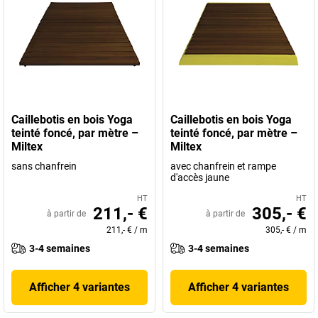
Caillebotis en bois Yoga
Caillebotis en bois Yoga
teinté foncé, par mètre –
teinté foncé, par mètre –
Miltex
Miltex
sans chanfrein
avec chanfrein et rampe
d'accès jaune
HT
HT
211,- €
305,- €
à partir de
à partir de
211,- €
/
m
305,- €
/
m
3-4 semaines
3-4 semaines
Afficher 4 variantes
Afficher 4 variantes