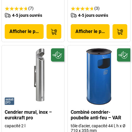
(7)
(3)
4-5 jours ouvrés
4-5 jours ouvrés
Afficher le produit
Afficher le produit
Cendrier mural, inox –
Combiné cendrier-
eurokraft pro
poubelle anti-feu – VAR
capacité 2 l
tôle d'acier, capacité 44 l, h x Ø
710 x 355 mm