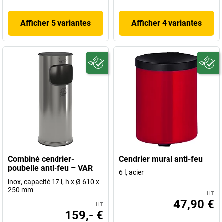
Afficher 5 variantes
Afficher 4 variantes
Combiné cendrier-
Cendrier mural anti-feu
poubelle anti-feu – VAR
6 l, acier
inox, capacité 17 l, h x Ø 610 x
250 mm
HT
47,90 €
HT
159,- €