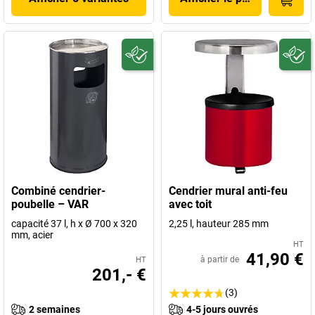
Combiné cendrier-
Cendrier mural anti-feu
poubelle – VAR
avec toit
capacité 37 l, h x Ø 700 x 320
2,25 l, hauteur 285 mm
mm, acier
HT
41,90 €
à partir de
HT
201,- €
(3)
2 semaines
4-5 jours ouvrés