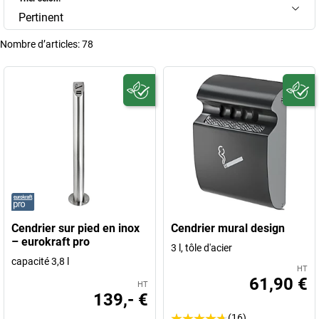
Pertinent
Nombre d’articles:
78
Cendrier sur pied en inox
Cendrier mural design
– eurokraft pro
3 l, tôle d'acier
capacité 3,8 l
HT
61,90 €
HT
139,- €
(16)