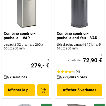
Combiné cendrier-
Combiné cendrier-
poubelle – VAR
poubelle anti-feu – VAR
capacité 32 l, l x h x p 260 x
tôle d'acier, capacité 17 l, h x Ø
665 x 260 mm
610 x 250 mm
HT
72,90 €
à partir de
HT
279,- €
(4)
2 semaines
2-3 jours ouvrés
Afficher le produit
Afficher 5 variantes