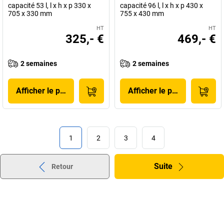
capacité 53 l, l x h x p 330 x
capacité 96 l, l x h x p 430 x
705 x 330 mm
755 x 430 mm
HT
HT
325,- €
469,- €
2 semaines
2 semaines
Afficher le produit
Afficher le produit
1
2
3
4
Suite
Retour