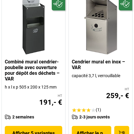
Combiné mural cendrier-
Cendrier mural en inox –
poubelle avec ouverture
VAR
pour dépôt des déchets –
capacité 3,7 l, verrouillable
VAR
h x l x p 505 x 200 x 125 mm
HT
259,- €
HT
191,- €
(1)
2 semaines
2-3 jours ouvrés
Afficher 5 variantes
Afficher le produit