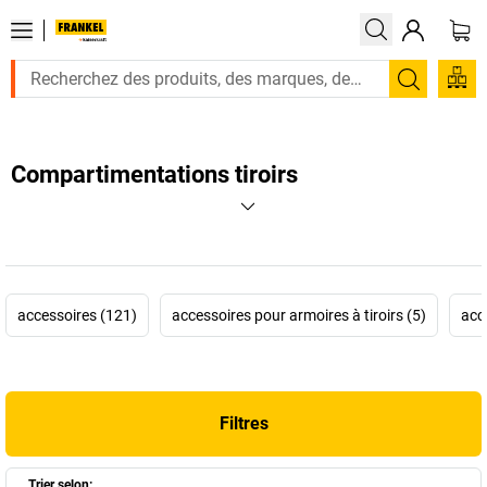
Recherc
Compartimentations tiroirs
accessoires (121)
accessoires pour armoires à tiroirs (5)
acc
Filtres
Trier selon: