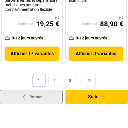
parois à fentes et séparateurs
aluminium
métalliques pour une
compartimentation flexible
HT
HT
19,25 €
88,90 €
à partir de
à partir de
9-12 jours ouvrés
9-12 jours ouvrés
Afficher 17 variantes
Afficher 3 variantes
1
2
3
…
7
Suite
Retour