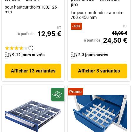
pro
pour hauteur tiroirs 100, 125
mm
largeur x profondeur armoire
700 x 450 mm
-
49
%
HT
HT
12,95 €
48,90 €
à partir de
24,50 €
à partir de
(1)
9-12 jours ouvrés
2-3 jours ouvrés
Afficher 13 variantes
Afficher 3 variantes
Promo