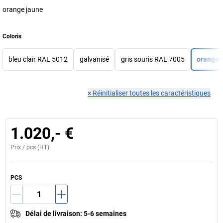
orange jaune
Coloris
bleu clair RAL 5012
galvanisé
gris souris RAL 7005
orange 
×
Réinitialiser toutes les caractéristiques
1.020,- €
Prix /
pcs
(HT)
PCS
Délai de livraison
:
5-6 semaines