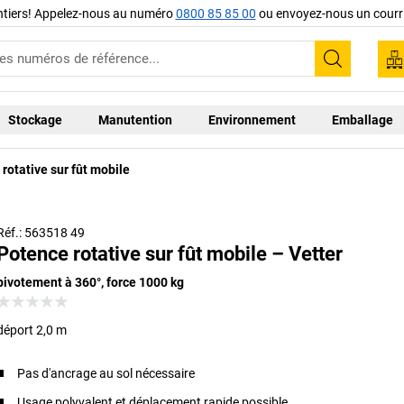
ntiers! Appelez-nous au numéro
0800 85 85 00
ou envoyez-nous un courri
Recherc
Stockage
Manutention
Environnement
Emballage
rotative sur fût mobile
Accessoires non compris dans la livraison
Réf.: 563518 49
Potence rotative sur fût mobile – Vetter
pivotement à 360°, force 1000 kg
déport 2,0 m
Pas d'ancrage au sol nécessaire
Usage polyvalent et déplacement rapide possible