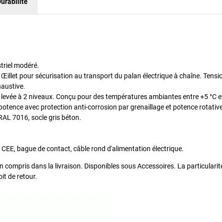
urabilité
triel modéré.
Œillet pour sécurisation au transport du palan électrique à chaîne. Tensi
austive.
e levée à 2 niveaux. Conçu pour des températures ambiantes entre +5 °C e
potence avec protection anti-corrosion par grenaillage et potence rotative
RAL 7016, socle gris béton.
s CEE, bague de contact, câble rond d'alimentation électrique.
 compris dans la livraison. Disponibles sous Accessoires. La particulari
it de retour.