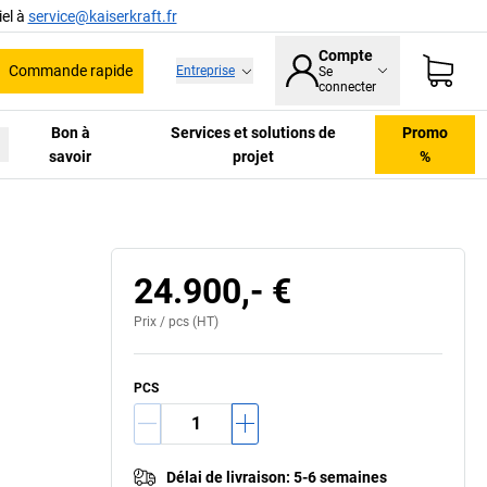
el à
service@kaiserkraft.fr
Compte
Commande rapide
Entreprise
Se
he
connecter
Bon à
Services et solutions de
Promo
savoir
projet
%
24.900,- €
Prix /
pcs
(HT)
PCS
Délai de livraison
:
5-6 semaines