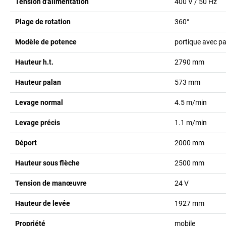
Tension d'alimentation
400 V / 50 Hz
Plage de rotation
360°
Modèle de potence
portique avec pa
Hauteur h.t.
2790
mm
Hauteur palan
573
mm
Levage normal
4.5
m/min
Levage précis
1.1
m/min
Déport
2000
mm
Hauteur sous flèche
2500
mm
Tension de manœuvre
24
V
Hauteur de levée
1927
mm
Propriété
mobile