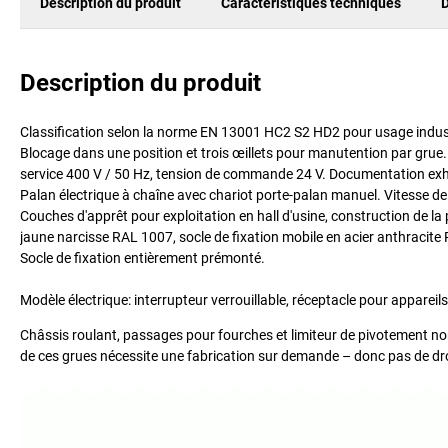
Description du produit
Caractéristiques techniques
D
Description du produit
Classification selon la norme EN 13001 HC2 S2 HD2 pour usage indus
Blocage dans une position et trois œillets pour manutention par grue. 
service 400 V / 50 Hz, tension de commande 24 V. Documentation exh
Palan électrique à chaîne avec chariot porte-palan manuel. Vitesse d
Couches d'apprêt pour exploitation en hall d'usine, construction de la 
jaune narcisse RAL 1007, socle de fixation mobile en acier anthracite 
Socle de fixation entièrement prémonté.
Modèle électrique: interrupteur verrouillable, réceptacle pour appareil
Châssis roulant, passages pour fourches et limiteur de pivotement non
de ces grues nécessite une fabrication sur demande – donc pas de dro