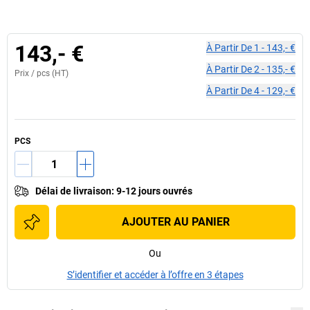
143,- €
À Partir De
1
-
143,- €
À Partir De
2
-
135,- €
Prix /
pcs
(HT)
À Partir De
4
-
129,- €
PCS
Délai de livraison
:
9-12 jours ouvrés
AJOUTER AU PANIER
Ou
S’identifier et accéder à l’offre en 3 étapes