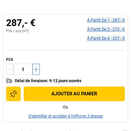
287,- €
À Partir De
1
-
287,- €
À Partir De
2
-
273,- €
Prix /
pcs
(HT)
À Partir De
4
-
257,- €
PCS
Délai de livraison
:
9-12 jours ouvrés
AJOUTER AU PANIER
Ou
S’identifier et accéder à l’offre en 3 étapes