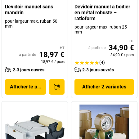
Dévidoir manuel sans
Dévidoir manuel à boîtier
mandrin
en métal robuste –
ratioform
pour largeur max. ruban 50
mm
pour largeur max. ruban 25
mm
HT
34,90 €
à partir de
HT
18,97 €
à partir de
34,90 €
/
pces
18,97 €
/
pces
(4)
2-3 jours ouvrés
2-3 jours ouvrés
Afficher le produit
Afficher 2 variantes