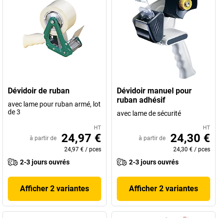
Dévidoir de ruban
Dévidoir manuel pour
ruban adhésif
avec lame pour ruban armé, lot
de 3
avec lame de sécurité
HT
HT
24,97 €
24,30 €
à partir de
à partir de
24,97 €
/
pces
24,30 €
/
pces
2-3 jours ouvrés
2-3 jours ouvrés
Afficher 2 variantes
Afficher 2 variantes