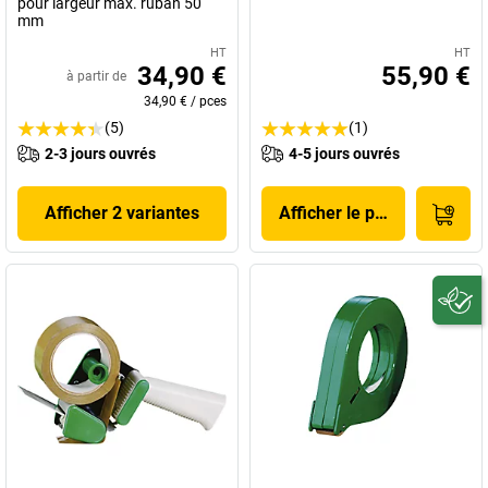
pour largeur max. ruban 50
mm
HT
HT
34,90 €
55,90 €
à partir de
34,90 €
/
pces
(5)
(1)
2-3 jours ouvrés
4-5 jours ouvrés
Afficher 2 variantes
Afficher le produit