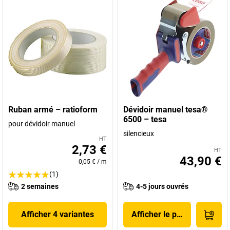
Ruban armé – ratioform
Dévidoir manuel tesa®
6500 – tesa
pour dévidoir manuel
silencieux
HT
2,73 €
HT
43,90 €
0,05 €
/
m
(1)
2 semaines
4-5 jours ouvrés
Afficher 4 variantes
Afficher le produit