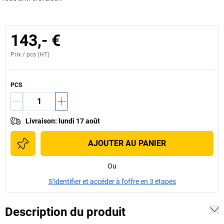
143,- €
Prix /
pcs
(HT)
PCS
Livraison
:
lundi 17 août
AJOUTER AU PANIER
Ou
S’identifier et accéder à l’offre en 3 étapes
Description du produit