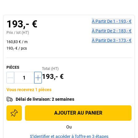
193,- €
À Partir De
1
-
193,- €
À Partir De
2
-
183,- €
Prix /
lot
(HT)
À Partir De
3
-
173,- €
160,83 €
/
m
193,- €
/
pcs
PIÈCES
Total (HT)
193,- €
Vous recevrez 1 pièces
Délai de livraison
:
2 semaines
AJOUTER AU PANIER
Ou
S’identifier et accéder à l’offre en 3 étapes