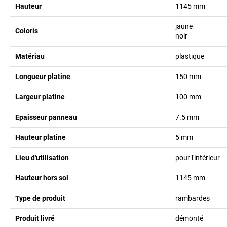
Hauteur
1145
mm
jaune
Coloris
noir
Matériau
plastique
Longueur platine
150
mm
Largeur platine
100
mm
Epaisseur panneau
7.5
mm
Hauteur platine
5
mm
Lieu d'utilisation
pour l'intérieur
Hauteur hors sol
1145
mm
Type de produit
rambardes
Produit livré
démonté