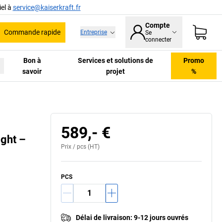
el à
service@kaiserkraft.fr
Compte
Commande rapide
Entreprise
Se
he
connecter
Bon à
Services et solutions de
Promo
savoir
projet
%
589,- €
ght –
Prix /
pcs
(HT)
PCS
Délai de livraison
:
9-12 jours ouvrés