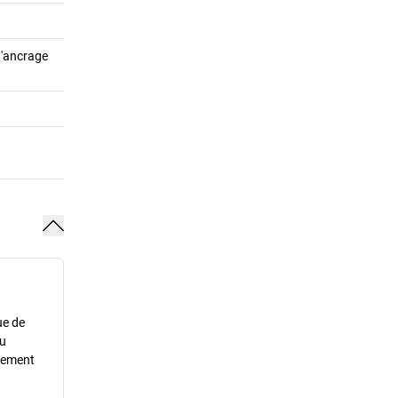
d'ancrage
ue de
du
irement