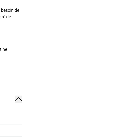
 besoin de
gré de
t ne