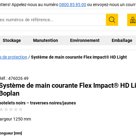
ntiers! Appelez-nous au numéro
0800 85 85 00
ou envoyez-nous un courri
Recherc
Stockage
Manutention
Environnement
Emballage
s de protection
Système de main courante Flex Impact® HD Light
Réf.: 476026 49
Système de main courante Flex Impact® HD Li
Boplan
potelets noirs – traverses noires/jaunes
largeur 1250 mm
ongueur
[
mm
]