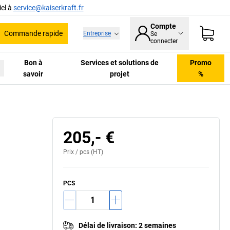
el à
service@kaiserkraft.fr
Compte
Commande rapide
Entreprise
Se
he
connecter
Bon à
Services et solutions de
Promo
savoir
projet
%
205,- €
Prix /
pcs
(HT)
PCS
Délai de livraison
:
2 semaines