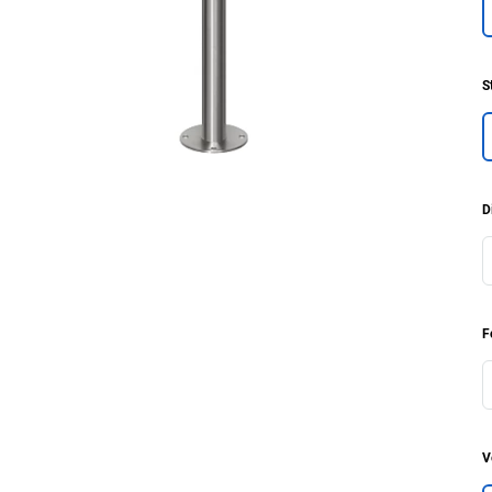
S
D
F
V