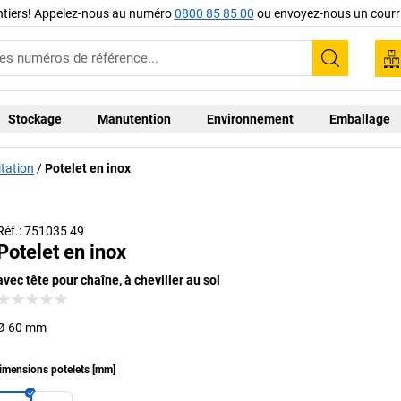
ntiers! Appelez-nous au numéro
0800 85 85 00
ou envoyez-nous un courri
Recherc
Stockage
Manutention
Environnement
Emballage
tation
Potelet en inox
Réf.: 751035 49
Potelet en inox
avec tête pour chaîne, à cheviller au sol
Ø 60 mm
imensions potelets
[
mm
]