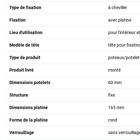
Type de fixation
à cheviller
Fixation
avec platine
Lieu d'utilisation
pour l'intérieur et
Modèle de tête
tête pour fixati
Type de produit
poteaux/potelets
Produit livré
monté
Dimensions potelets
60
mm
Structure
fixe
Dimensions platine
165
mm
Forme de la platine
rond
Verrouillage
sans verrouillag