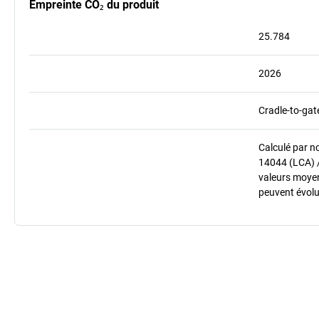
Empreinte CO₂ du produit
25.784
2026
Cradle-to-gat
Calculé par n
14044 (LCA) 
valeurs moyenn
peuvent évolu