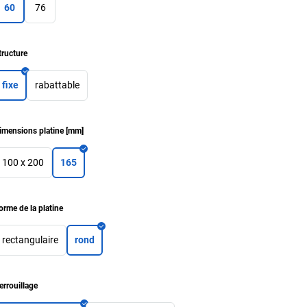
60
76
tructure
fixe
rabattable
imensions platine
[
mm
]
100 x 200
165
orme de la platine
rectangulaire
rond
errouillage