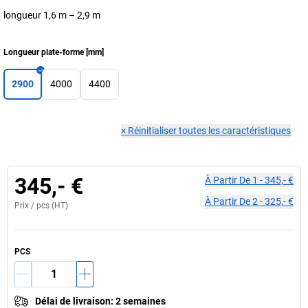
longueur 1,6 m – 2,9 m
Longueur plate-forme
[
mm
]
2900
4000
4400
×
Réinitialiser toutes les caractéristiques
345,- €
À Partir De
1
-
345,- €
À Partir De
2
-
325,- €
Prix /
pcs
(HT)
PCS
Délai de livraison
:
2 semaines