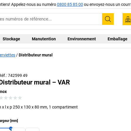
ntiers! Appelez-nous au numéro
0800 85 85 00
ou envoyez-nous un courri
Recherc
Stockage
Manutention
Environnement
Emballage
erviettes
Distributeur mural
Réf.: 742599 49
Distributeur mural – VAR
inox
h x l x p 250 x 130 x 80 mm, 1 compartiment
argeur
[
mm
]