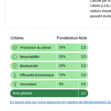
Calculé par n
14044 (LCA) 
valeurs moyenn
peuvent évolu
Critères
Pondération
Note
30%
2,5
Protection du climat
30%
3,5
Recyclabilité
25%
3,0
Biodiversité
10%
2,0
Efficacité économique
5%
3,9
Innovation
Note globale
3,3
En savoir plus sur notre approche en matière de développement d