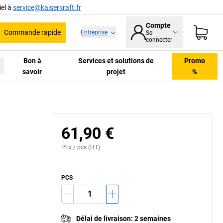
el à
service@kaiserkraft.fr
Compte
Commande rapide
Entreprise
Se
he
connecter
Bon à
Services et solutions de
Promo
savoir
projet
%
61,90 €
Prix /
pcs
(HT)
PCS
Délai de livraison
:
2 semaines