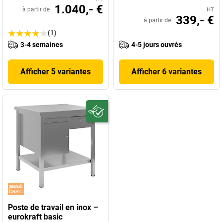
1.040,- €
à partir de
HT
339,- €
à partir de
(1)
3-4 semaines
4-5 jours ouvrés
Afficher 5 variantes
Afficher 6 variantes
Poste de travail en inox –
eurokraft basic