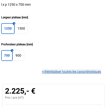
l x p 1250 x 700 mm
Largeur plateau
[
mm
]
1250
1500
Profondeur plateau
[
mm
]
700
900
×
Réinitialiser toutes les caractéristiques
2.225,- €
Prix /
pcs
(HT)