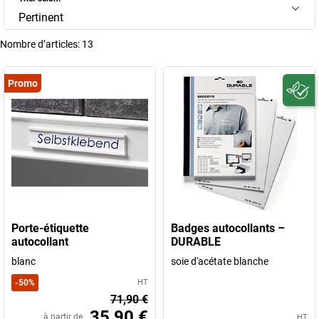
Pertinent
Nombre d’articles:
13
Promo
Porte-étiquette
Badges autocollants –
autocollant
DURABLE
blanc
soie d'acétate blanche
-
50
%
HT
71,90 €
35,90 €
à partir de
HT