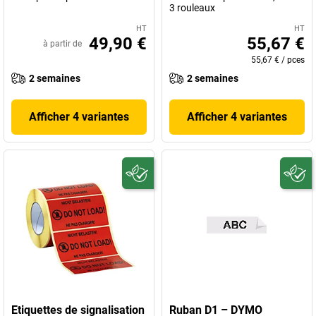
3 rouleaux
HT
HT
49,90 €
55,67 €
à partir de
55,67 €
/
pces
2 semaines
2 semaines
Afficher 4 variantes
Afficher 4 variantes
Etiquettes de signalisation
Ruban D1 – DYMO