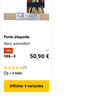
Porte-étiquette
blanc, autocollant
-
50
%
HT
50,90 €
103,- €
(1)
> 3 mois
Afficher 4 variantes