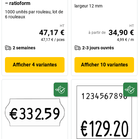
– ratioform
largeur 12 mm
1000 unités par rouleau, lot de
6 rouleaux
HT
HT
47,17 €
34,90 €
à partir de
47,17 €
/
pces
4,99 €
/
m
2 semaines
2-3 jours ouvrés
Afficher 4 variantes
Afficher 10 variantes