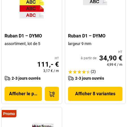
Ruban D1 – DYMO
Ruban D1 – DYMO
assortiment, lot de 5
largeur 9 mm
HT
34,90 €
à partir de
HT
111,- €
4,99 €
/
m
3,17 €
/
m
(2)
2-3 jours ouvrés
2-3 jours ouvrés
Afficher le produit
Afficher 8 variantes
Promo