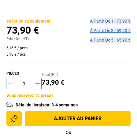
en lot de 12 seulement
À Partir De
1
-
73,90 €
73,90 €
À Partir De
3
-
69,90 €
Prix /
lot
(HT)
À Partir De
5
-
65,90 €
6,16 €
/
pces
6,16 €
/
pcs
PIÈCES
Total (HT)
73,90 €
Vous recevrez 12 pièces
Délai de livraison
:
3-4 semaines
AJOUTER AU PANIER
Ou