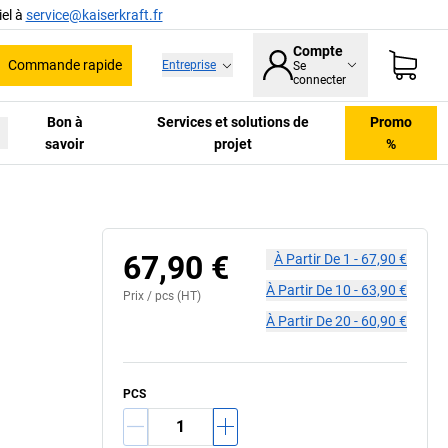
el à
service@kaiserkraft.fr
Compte
Commande rapide
Entreprise
Se
he
connecter
Bon à
Services et solutions de
Promo
savoir
projet
%
67,90 €
À Partir De
1
-
67,90 €
À Partir De
10
-
63,90 €
Prix /
pcs
(HT)
À Partir De
20
-
60,90 €
PCS