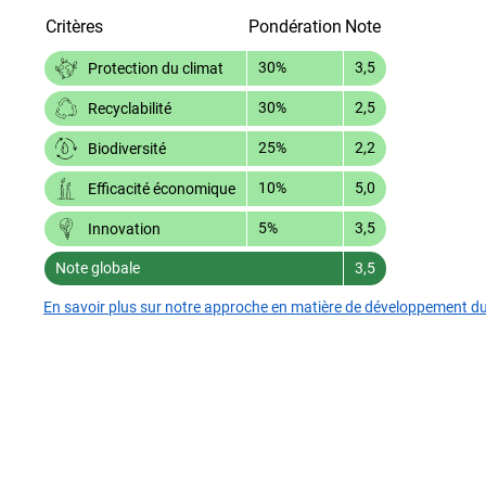
Critères
Pondération
Note
30%
3,5
Protection du climat
30%
2,5
Recyclabilité
25%
2,2
Biodiversité
10%
5,0
Efficacité économique
5%
3,5
Innovation
Note globale
3,5
En savoir plus sur notre approche en matière de développement d