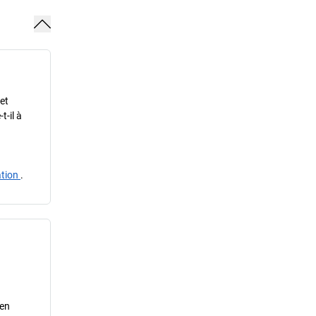
 et
t-il à
ation
.
 en