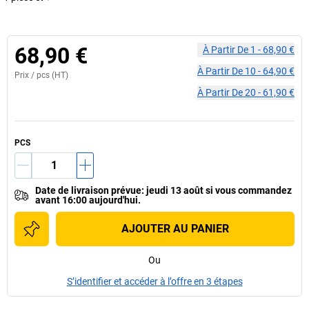
68,90 €
À Partir De
1
-
68,90 €
À Partir De
10
-
64,90 €
Prix /
pcs
(HT)
À Partir De
20
-
61,90 €
PCS
Date de livraison prévue
:
jeudi 13 août
si vous
commandez
avant 16:00 aujourd'hui.
AJOUTER AU PANIER
Ou
S’identifier et accéder à l’offre en 3 étapes