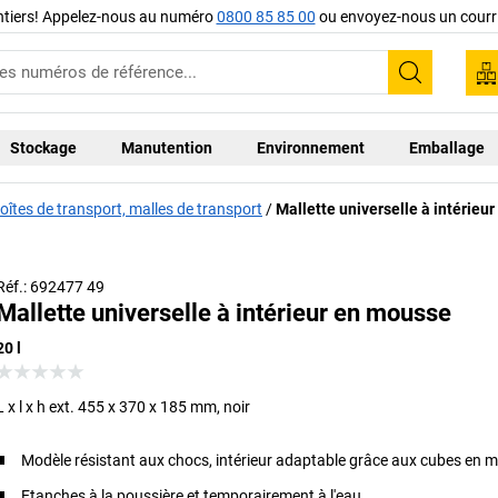
ntiers! Appelez-nous au numéro
0800 85 85 00
ou envoyez-nous un courri
Recherc
Stockage
Manutention
Environnement
Emballage
oîtes de transport, malles de transport
Mallette universelle à intérieu
Réf.: 692477 49
Mallette universelle à intérieur en mousse
20 l
L x l x h ext. 455 x 370 x 185 mm, noir
Modèle résistant aux chocs, intérieur adaptable grâce aux cubes en 
Etanches à la poussière et temporairement à l'eau