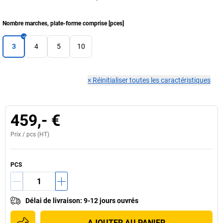
Nombre marches, plate-forme comprise
[
pces
]
3
4
5
10
×
Réinitialiser toutes les caractéristiques
459,- €
Prix /
pcs
(HT)
PCS
Délai de livraison
:
9-12 jours ouvrés
AJOUTER AU PANIER