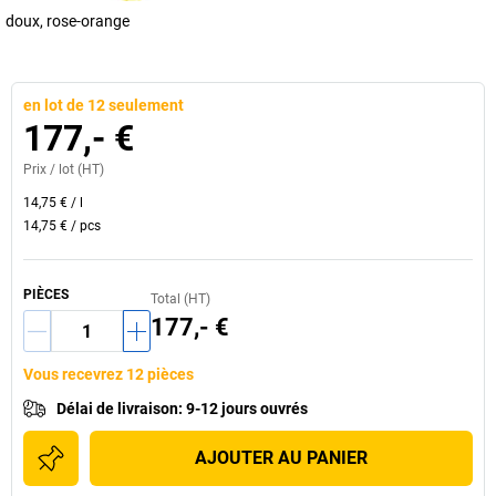
doux, rose-orange
en lot de 12 seulement
177,- €
Prix /
lot
(HT)
14,75 €
/
l
14,75 €
/
pcs
PIÈCES
Total (HT)
177,- €
Vous recevrez 12 pièces
Délai de livraison
:
9-12 jours ouvrés
AJOUTER AU PANIER