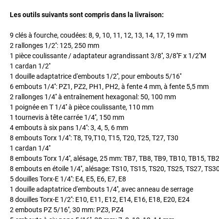
Les outils suivants sont compris dans la livraison:
9 clés à fourche, coudées: 8, 9, 10, 11, 12, 13, 14, 17, 19 mm
2 rallonges 1/2'': 125, 250 mm
1 pièce coulissante / adaptateur agrandissant 3/8'', 3/8''F x 1/2''M
1 cardan 1/2''
1 douille adaptatrice d'embouts 1/2'', pour embouts 5/16''
6 embouts 1/4'': PZ1, PZ2, PH1, PH2, à fente 4 mm, à fente 5,5 mm
2 rallonges 1/4'' à entraînement hexagonal: 50, 100 mm
1 poignée en T 1/4'' à pièce coulissante, 110 mm
1 tournevis à tête carrée 1/4'', 150 mm
4 embouts à six pans 1/4'': 3, 4, 5, 6 mm
8 embouts Torx 1/4'': T8, T9,T10, T15, T20, T25, T27, T30
1 cardan 1/4''
8 embouts Torx 1/4'', alésage, 25 mm: TB7, TB8, TB9, TB10, TB15, TB
8 embouts en étoile 1/4'', alésage: TS10, TS15, TS20, TS25, TS27, TS3
5 douilles Torx-E 1/4'': E4, E5, E6, E7, E8
1 douille adaptatrice d'embouts 1/4'', avec anneau de serrage
8 douilles Torx-E 1/2'': E10, E11, E12, E14, E16, E18, E20, E24
2 embouts PZ 5/16'', 30 mm: PZ3, PZ4