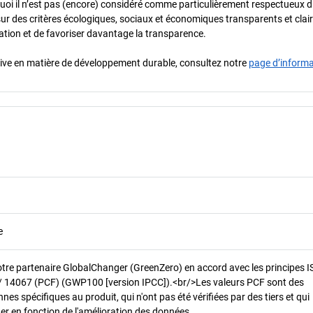
urquoi il n’est pas (encore) considéré comme particulièrement respectueux 
sur des critères écologiques, sociaux et économiques transparents et cla
oration et de favoriser davantage la transparence.
iative en matière de développement durable, consultez notre
page d’inform
e
otre partenaire GlobalChanger (GreenZero) en accord avec les principes 
/ 14067 (PCF) (GWP100 [version IPCC]).<br/>Les valeurs PCF sont des
es spécifiques au produit, qui n'ont pas été vérifiées par des tiers et qui
er en fonction de l'amélioration des données.