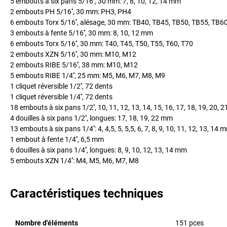
5 embouts à six pans 5/16'', 30 mm: 7, 8, 10, 12, 14 mm
2 embouts PH 5/16'', 30 mm: PH3, PH4
6 embouts Torx 5/16'', alésage, 30 mm: TB40, TB45, TB50, TB55, TB6
3 embouts à fente 5/16'', 30 mm: 8, 10, 12 mm
6 embouts Torx 5/16'', 30 mm: T40, T45, T50, T55, T60, T70
2 embouts XZN 5/16'', 30 mm: M10, M12
2 embouts RIBE 5/16'', 38 mm: M10, M12
5 embouts RIBE 1/4'', 25 mm: M5, M6, M7, M8, M9
1 cliquet réversible 1/2'', 72 dents
1 cliquet réversible 1/4'', 72 dents
18 embouts à six pans 1/2'', 10, 11, 12, 13, 14, 15, 16, 17, 18, 19, 20, 
4 douilles à six pans 1/2'', longues: 17, 18, 19, 22 mm
13 embouts à six pans 1/4'': 4, 4,5, 5, 5,5, 6, 7, 8, 9, 10, 11, 12, 13, 14 
1 embout à fente 1/4'', 6,5 mm
6 douilles à six pans 1/4'', longues: 8, 9, 10, 12, 13, 14 mm
5 embouts XZN 1/4'': M4, M5, M6, M7, M8
Caractéristiques techniques
Nombre d'éléments
151
pces