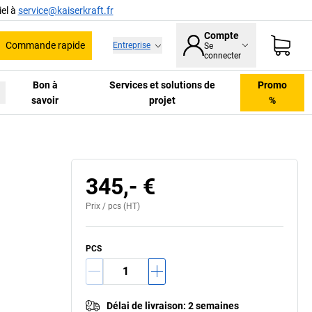
el à
service@kaiserkraft.fr
Compte
Commande rapide
Entreprise
Se
he
connecter
Bon à
Services et solutions de
Promo
savoir
projet
%
345,- €
Prix /
pcs
(HT)
PCS
Délai de livraison
:
2 semaines