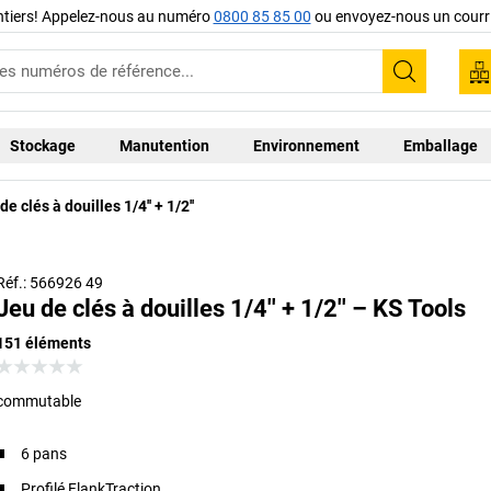
ntiers! Appelez-nous au numéro
0800 85 85 00
ou envoyez-nous un courri
Recherc
Stockage
Manutention
Environnement
Emballage
de clés à douilles 1/4'' + 1/2''
Réf.: 566926 49
Jeu de clés à douilles 1/4'' + 1/2'' – KS Tools
151 éléments
commutable
6 pans
Profilé FlankTraction