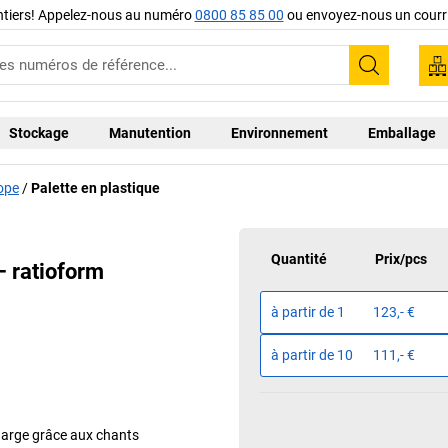
ntiers! Appelez-nous au numéro
0800 85 85 00
ou envoyez-nous un courri
Recherc
Stockage
Manutention
Environnement
Emballage
ope
Palette en plastique
Quantité
Prix
/
pcs
– ratioform
à partir de
1
123,- €
à partir de
10
111,- €
charge grâce aux chants