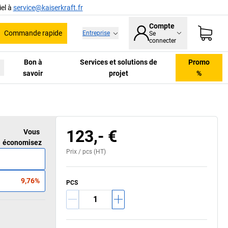
el à
service@kaiserkraft.fr
Compte
Commande rapide
Entreprise
Se
he
connecter
Bon à
Services et solutions de
Promo
savoir
projet
%
123,- €
Vous
économisez
Prix /
pcs
(HT)
9,76%
PCS