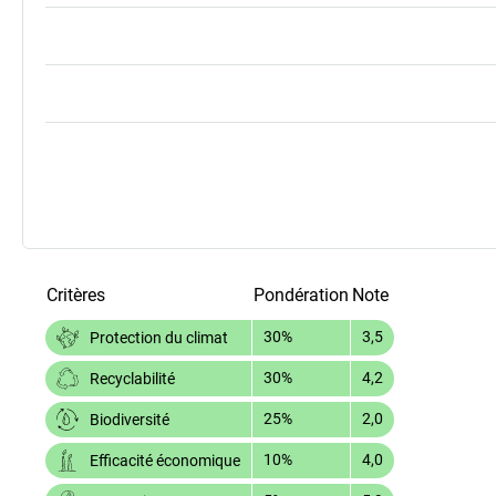
Critères
Pondération
Note
30%
3,5
Protection du climat
30%
4,2
Recyclabilité
25%
2,0
Biodiversité
10%
4,0
Efficacité économique