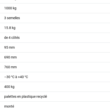
1000
kg
3 semelles
15.8
kg
de 4 côtés
95
mm
690
mm
760
mm
–30 °C à +40 °C
400
kg
palettes en plastique recyclé
monté