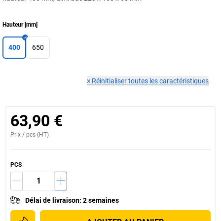
Hauteur
[
mm
]
400
650
×
Réinitialiser toutes les caractéristiques
63,90 €
Prix /
pcs
(HT)
PCS
Délai de livraison
:
2 semaines