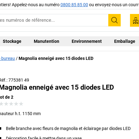
ntiers! Appelez-nous au numéro
0800 85 85 00
ou envoyez-nous un courri
Recherc
Stockage
Manutention
Environnement
Emballage
de bureau
Magnolia enneigé avec 15 diodes LED
Réf.: 775381 49
Magnolia enneigé avec 15 diodes LED
lot de 2
hauteur h.t. 1150 mm
Belle branche avec fleurs de magnolia et éclairage par diodes LED
Décoration facile à mettre dans un vase