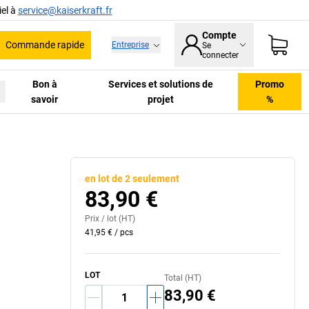
el à
service@kaiserkraft.fr
Compte
Commande rapide
Entreprise
Se
he
connecter
Bon à
Services et solutions de
Promo
savoir
projet
%
en lot de 2 seulement
83,90 €
Prix /
lot
(HT)
41,95 €
/
pcs
LOT
Total (HT)
83,90 €