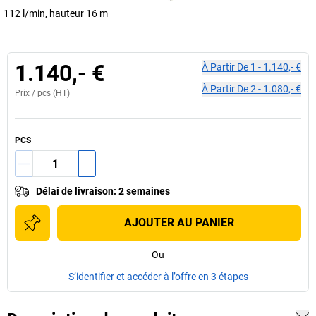
112 l/min, hauteur 16 m
1.140,- €
À Partir De
1
-
1.140,- €
À Partir De
2
-
1.080,- €
Prix /
pcs
(HT)
PCS
Délai de livraison
:
2 semaines
AJOUTER AU PANIER
Ou
S’identifier et accéder à l’offre en 3 étapes