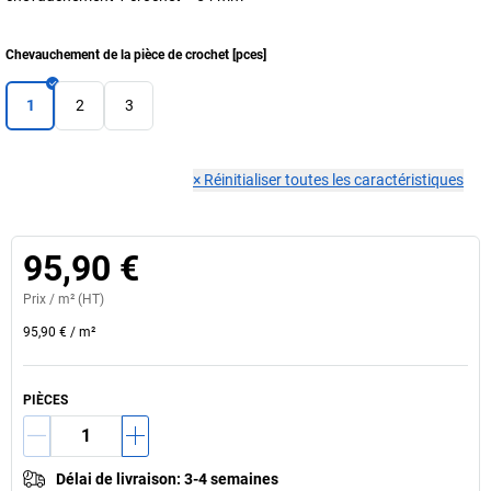
Chevauchement de la pièce de crochet
[
pces
]
1
2
3
×
Réinitialiser toutes les caractéristiques
95,90 €
Prix /
m²
(HT)
95,90 €
/
m²
PIÈCES
Délai de livraison
:
3-4 semaines