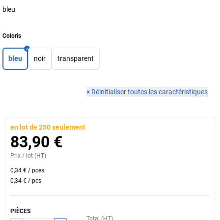
bleu
Coloris
bleu
noir
transparent
×
Réinitialiser toutes les caractéristiques
en lot de 250 seulement
83,90 €
Prix /
lot
(HT)
0,34 €
/
pces
0,34 €
/
pcs
PIÈCES
Total (HT)