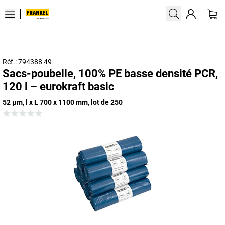
Réf.: 794388 49
Sacs-poubelle, 100% PE basse densité PCR,
120 l – eurokraft basic
52 µm, l x L 700 x 1100 mm, lot de 250