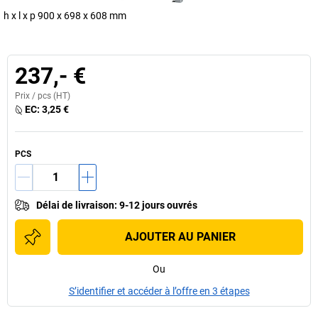
h x l x p 900 x 698 x 608 mm
237,- €
Prix /
pcs
(HT)
EC:
3,25 €
PCS
Délai de livraison
:
9-12 jours ouvrés
AJOUTER AU PANIER
Ou
S’identifier et accéder à l’offre en 3 étapes