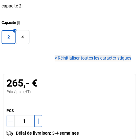
capacité 2 l
Capacité
[
l
]
2
4
×
Réinitialiser toutes les caractéristiques
265,- €
Prix /
pcs
(HT)
PCS
Délai de livraison
:
3-4 semaines