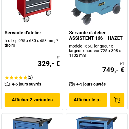
Servante d'atelier
Servante d'atelier
ASSISTENT 166 – HAZET
h x l x p 995 x 680 x 458 mm, 7
tiroirs
modèle 166C, longueur x
largeur x hauteur 725 x 398 x
1102 mm
HT
329,- €
HT
749,- €
(2)
4-5 jours ouvrés
4-5 jours ouvrés
Afficher 2 variantes
Afficher le produit