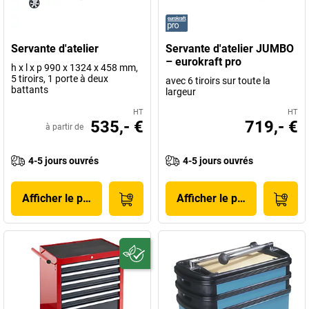
Servante d'atelier
Servante d'atelier JUMBO
– eurokraft pro
h x l x p 990 x 1324 x 458 mm,
5 tiroirs, 1 porte à deux
avec 6 tiroirs sur toute la
battants
largeur
HT
HT
535,- €
719,- €
à partir de
4-5 jours ouvrés
4-5 jours ouvrés
Afficher le produit
Afficher le produit