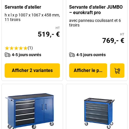
Servante d'atelier
Servante d'atelier JUMBO
– eurokraft pro
h x l x p 1007 x 1067 x 458 mm,
11 tiroirs
avec panneau coulissant et 6
tiroirs
HT
519,- €
HT
769,- €
(1)
4-5 jours ouvrés
4-5 jours ouvrés
Afficher 2 variantes
Afficher le produit