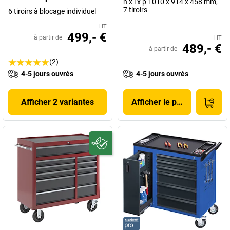
h x l x p 1010 x 914 x 458 mm,
7 tiroirs
6 tiroirs à blocage individuel
HT
499,- €
à partir de
HT
489,- €
à partir de
(2)
4-5 jours ouvrés
4-5 jours ouvrés
Afficher 2 variantes
Afficher le produit