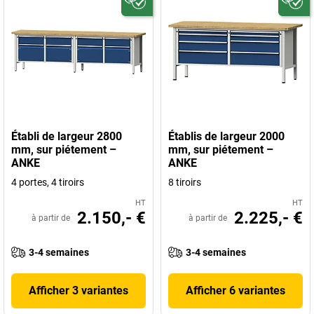
Établi de largeur 2800
Établis de largeur 2000
mm, sur piétement –
mm, sur piétement –
ANKE
ANKE
4 portes, 4 tiroirs
8 tiroirs
HT
HT
2.150,- €
2.225,- €
à partir de
à partir de
3-4 semaines
3-4 semaines
Afficher 3 variantes
Afficher 6 variantes