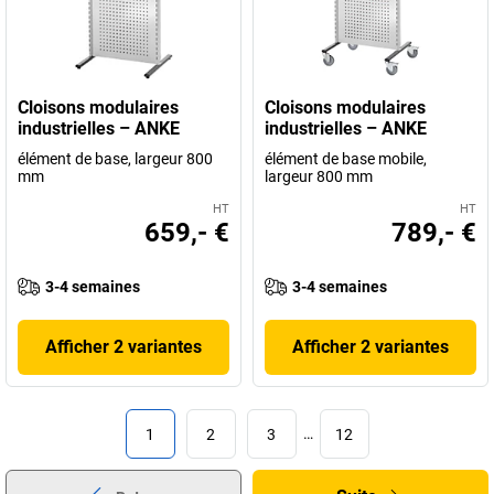
Cloisons modulaires
Cloisons modulaires
industrielles – ANKE
industrielles – ANKE
élément de base, largeur 800
élément de base mobile,
mm
largeur 800 mm
HT
HT
659,- €
789,- €
3-4 semaines
3-4 semaines
Afficher 2 variantes
Afficher 2 variantes
1
2
3
…
12