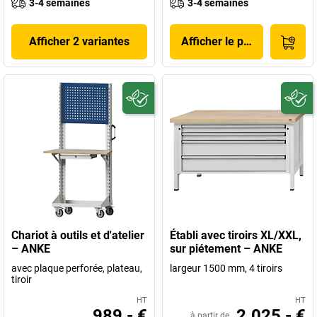
3-4 semaines
3-4 semaines
Afficher 2 variantes
Afficher le produit
Chariot à outils et d'atelier
Établi avec tiroirs XL/XXL,
– ANKE
sur piétement – ANKE
avec plaque perforée, plateau,
largeur 1500 mm, 4 tiroirs
tiroir
HT
HT
989,- €
2.025,- €
à partir de