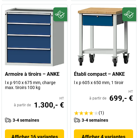
Armoire à tiroirs – ANKE
Établi compact – ANKE
l x p 910 x 675 mm, charge
l x p 605 x 650 mm, 1 tiroir
max. tiroirs 100 kg
HT
699,- €
à partir de
HT
1.300,- €
à partir de
(1)
3-4 semaines
3-4 semaines
Afficher 16 variantes
Afficher 4 variantes