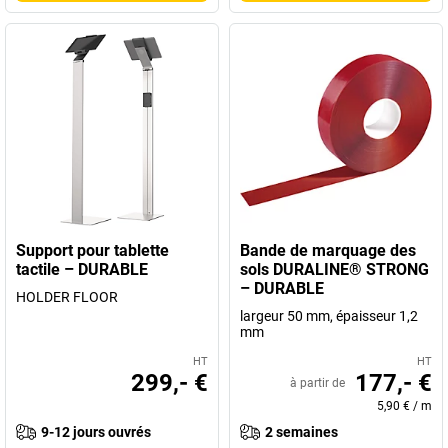
Support pour tablette
Bande de marquage des
tactile – DURABLE
sols DURALINE® STRONG
– DURABLE
HOLDER FLOOR
largeur 50 mm, épaisseur 1,2
mm
HT
HT
299,- €
177,- €
à partir de
5,90 €
/
m
9-12 jours ouvrés
2 semaines