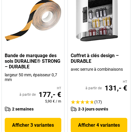
Bande de marquage des
Coffret à clés design –
sols DURALINE® STRONG
DURABLE
– DURABLE
avec serrure à combinaisons
largeur 50 mm, épaisseur 0,7
mm
HT
131,- €
à partir de
HT
177,- €
à partir de
5,90 €
/
m
(17)
2 semaines
2-3 jours ouvrés
Afficher 3 variantes
Afficher 4 variantes