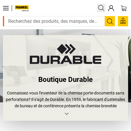
Recherc
Boutique Durable
Connaissez-vous l'inventeur de la chemise porte-documents sans
perforations? Il s'agit de Durable. En 1959, le fabricant d'ustensiles
de bureau et de conférence présenta la chemise brevetée
DURACLIP®; le nom de ce produit à succès est devenu synonyme
de porte-documents rapides, professionnels et sans perforations.
La marque DURABLE est depuis plus de 90 ans synonyme de