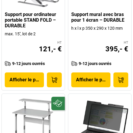
Support pour ordinateur
Support mural avec bras
portable STAND FOLD –
pour 1 écran – DURABLE
DURABLE
h x l x p 350 x 290 x 120 mm
max. 15'', lot de 2
HT
HT
121,- €
395,- €
9-12 jours ouvrés
9-12 jours ouvrés
Afficher le produit
Afficher le produit