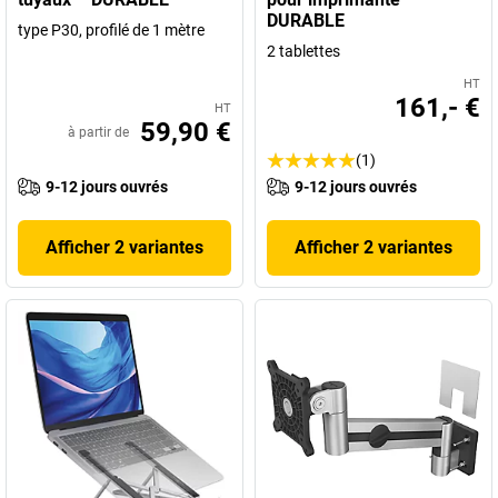
DURABLE
type P30, profilé de 1 mètre
2 tablettes
HT
161,- €
HT
59,90 €
à partir de
(1)
9-12 jours ouvrés
9-12 jours ouvrés
Afficher 2 variantes
Afficher 2 variantes