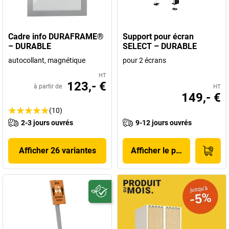
Cadre info DURAFRAME®
Support pour écran
– DURABLE
SELECT – DURABLE
autocollant, magnétique
pour 2 écrans
HT
123,- €
à partir de
HT
149,- €
(10)
2-3 jours ouvrés
9-12 jours ouvrés
Afficher 26 variantes
Afficher le produit