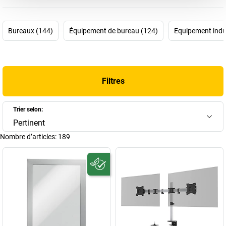
produits de qualité dans les domaines de la reliure, du classement,
du tri, de l'information et de la présentation. Des produits qui grâce
à leur qualité, fonctionnalité, durabilité et design, répondent aux
Bureaux (144)
Équipement de bureau (124)
Equipement indus
exigences individuelles de tout un chacun. Ce n'est pas pour rien
que la devise de l'entreprise est «the Style of Success».
Vous aussi connaissez sûrement les célèbres produits Durable tels
que les
plaques de porte
, les
supports muraux
, les
supports de
Filtres
table
et les
armoires à clés
. Sinon, faites connaissance aujourd'hui
même. Nous disposons pour vous d'une ample sélection dans
notre boutique en ligne.
Trier selon:
Pertinent
Nombre d’articles:
189