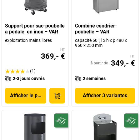
Support pour sac-poubelle
Combiné cendrier-
à pédale, en inox – VAR
poubelle – VAR
exploitation mains libres
capacité 60 l, l x h x p 480 x
960 x 250 mm
HT
369,- €
HT
349,- €
à partir de
(1)
2-3 jours ouvrés
2 semaines
Afficher le produit
Afficher 3 variantes