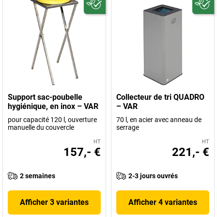
Support sac-poubelle
Collecteur de tri QUADRO
hygiénique, en inox – VAR
– VAR
pour capacité 120 l, ouverture
70 l, en acier avec anneau de
manuelle du couvercle
serrage
HT
HT
157,- €
221,- €
2 semaines
2-3 jours ouvrés
Afficher 3 variantes
Afficher 4 variantes