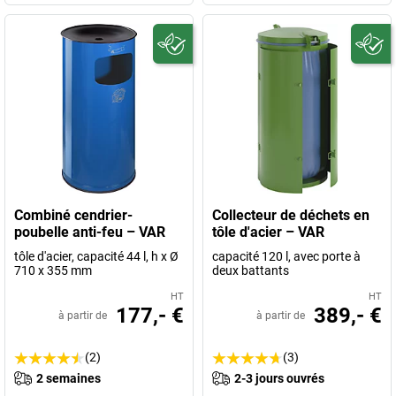
Combiné cendrier-
Collecteur de déchets en
poubelle anti-feu – VAR
tôle d'acier – VAR
tôle d'acier, capacité 44 l, h x Ø
capacité 120 l, avec porte à
710 x 355 mm
deux battants
HT
HT
177,- €
389,- €
à partir de
à partir de
(2)
(3)
2 semaines
2-3 jours ouvrés