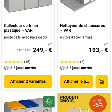
Collecteur de tri en
Nettoyeur de chaussures
plastique – VAR
– VAR
poste de tri avec bacs de 60 l
en tôle d'acier larmée
HT
HT
249,- €
193,- €
à partir de
(16)
(2)
2-3 jours ouvrés
2-3 jours ouvrés
Afficher 2 variantes
Afficher le produit