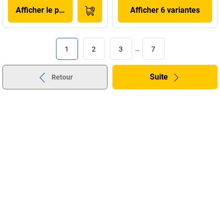
Afficher le produit
Afficher 6 variantes
1
2
3
…
7
Suite
Retour