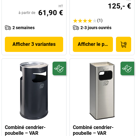
125,- €
HT
61,90 €
à partir de
(1)
2 semaines
2-3 jours ouvrés
Afficher 3 variantes
Afficher le produit
Combiné cendrier-
Combiné cendrier-
poubelle – VAR
poubelle – VAR