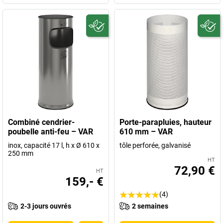
Combiné cendrier-
Porte-parapluies, hauteur
poubelle anti-feu – VAR
610 mm – VAR
inox, capacité 17 l, h x Ø 610 x
tôle perforée, galvanisé
250 mm
HT
72,90 €
HT
159,- €
(4)
2-3 jours ouvrés
2 semaines