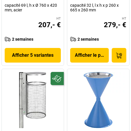
capacité 69 l, h x Ø 760 x 420
capacité 32 l, l x h x p 260 x
mm, acier
665 x 260 mm
HT
HT
207,- €
279,- €
2 semaines
2 semaines
Afficher 5 variantes
Afficher le produit