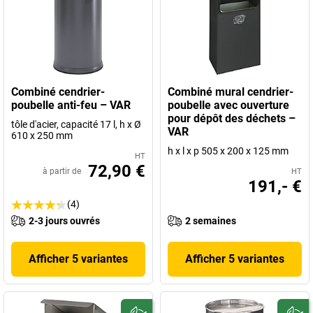
Combiné cendrier-
Combiné mural cendrier-
poubelle anti-feu – VAR
poubelle avec ouverture
pour dépôt des déchets –
tôle d'acier, capacité 17 l, h x Ø
VAR
610 x 250 mm
h x l x p 505 x 200 x 125 mm
HT
72,90 €
à partir de
HT
191,- €
(4)
2-3 jours ouvrés
2 semaines
Afficher 5 variantes
Afficher 5 variantes