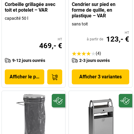
Corbeille grillagée avec
Cendrier sur pied en
toit et potelet – VAR
forme de quille, en
plastique – VAR
capacité 50 l
sans toit
HT
123,- €
à partir de
HT
469,- €
(4)
9-12 jours ouvrés
2-3 jours ouvrés
Afficher le produit
Afficher 3 variantes