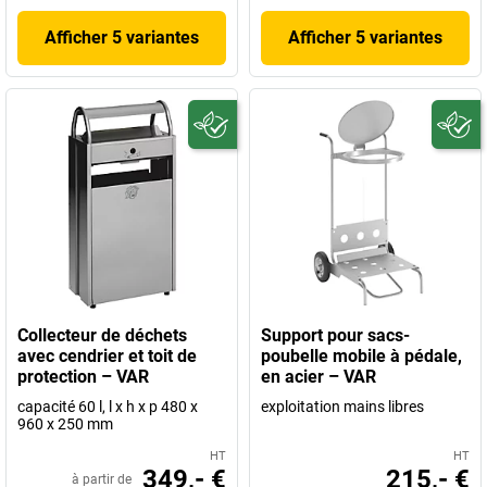
Afficher 5 variantes
Afficher 5 variantes
Collecteur de déchets
Support pour sacs-
avec cendrier et toit de
poubelle mobile à pédale,
protection – VAR
en acier – VAR
capacité 60 l, l x h x p 480 x
exploitation mains libres
960 x 250 mm
HT
HT
349,- €
215,- €
à partir de