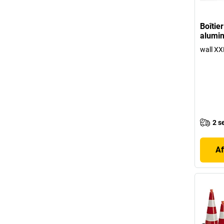
Boîtie
alumi
wall XX
2 s
Af