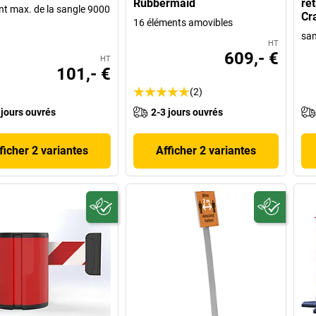
Rubbermaid
ré
nt max. de la sangle 9000
Cr
16 éléments amovibles
san
HT
609,- €
HT
101,- €
(2)
 jours ouvrés
2-3 jours ouvrés
ficher 2 variantes
Afficher 2 variantes