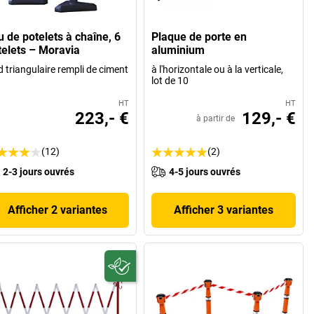
u de potelets à chaîne, 6
Plaque de porte en
telets – Moravia
aluminium
d triangulaire rempli de ciment
à l'horizontale ou à la verticale,
lot de 10
HT
HT
223,- €
129,- €
à partir de
(12)
(2)
2-3 jours ouvrés
4-5 jours ouvrés
Afficher 2 variantes
Afficher 3 variantes