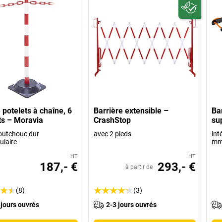
 potelets à chaîne, 6
Barrière extensible –
Ba
ts – Moravia
CrashStop
su
outchouc dur
avec 2 pieds
int
ulaire
m
HT
HT
187,- €
293,- €
à partir de
(8)
(3)
 jours ouvrés
2-3 jours ouvrés