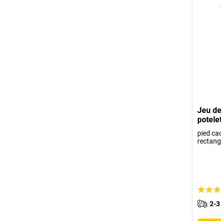
Jeu de
potele
pied ca
rectang
2-3