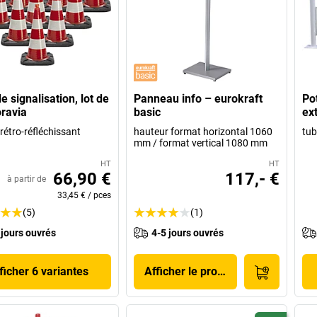
e signalisation, lot de
Panneau info – eurokraft
Po
ravia
basic
ex
rétro-réfléchissant
hauteur format horizontal 1060
tub
mm / format vertical 1080 mm
HT
HT
66,90 €
117,- €
à partir de
33,45 €
/
pces
(5)
(1)
 jours ouvrés
4-5 jours ouvrés
ficher 6 variantes
Afficher le produit