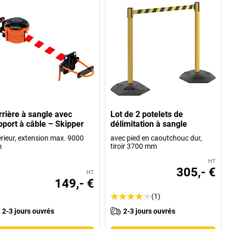
rrière à sangle avec
Lot de 2 potelets de
pport à câble – Skipper
délimitation à sangle
érieur, extension max. 9000
avec pied en caoutchouc dur,
m
tiroir 3700 mm
HT
305,- €
HT
149,- €
(1)
2-3 jours ouvrés
2-3 jours ouvrés