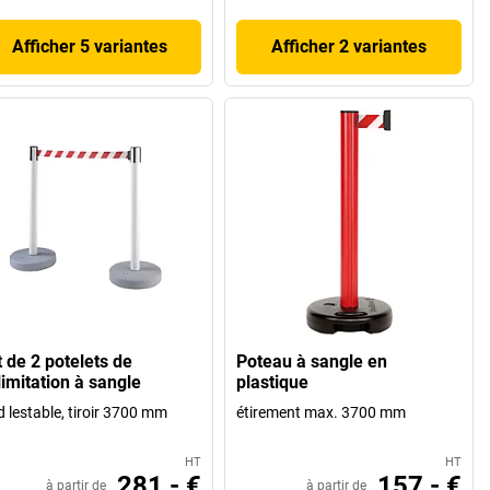
Afficher 5 variantes
Afficher 2 variantes
t de 2 potelets de
Poteau à sangle en
limitation à sangle
plastique
d lestable, tiroir 3700 mm
étirement max. 3700 mm
HT
HT
281,- €
157,- €
à partir de
à partir de