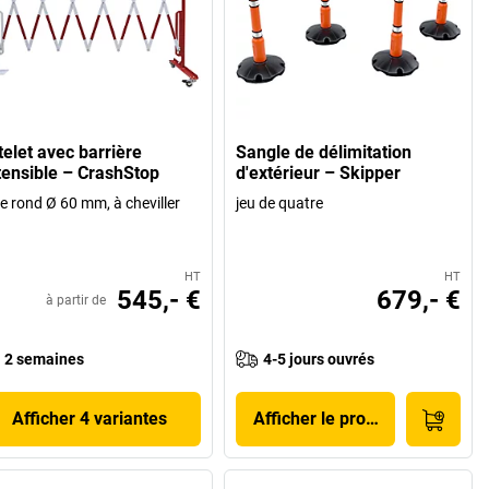
telet avec barrière
Sangle de délimitation
tensible – CrashStop
d'extérieur – Skipper
e rond Ø 60 mm, à cheviller
jeu de quatre
HT
HT
545,- €
679,- €
à partir de
2 semaines
4-5 jours ouvrés
Afficher 4 variantes
Afficher le produit