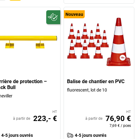
Nouveau
rrière de protection –
Balise de chantier en PVC
ack Bull
fluorescent, lot de 10
heviller
HT
HT
223,- €
76,90 €
à partir de
à partir de
7,69 €
/
pces
4-5 jours ouvrés
4-5 jours ouvrés