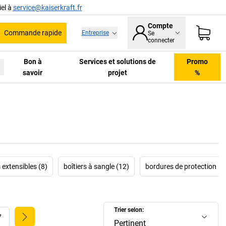
el à
service@kaiserkraft.fr
Compte
Commande rapide
Entreprise
Se
he
connecter
Bon à
Services et solutions de
Promo
savoir
projet
%
 extensibles (8)
boîtiers à sangle (12)
bordures de protection (2
Trier selon:
7
Pertinent