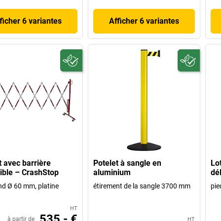
ficher 6 variantes
Afficher 6 variantes
t avec barrière
Potelet à sangle en
Lo
ible – CrashStop
aluminium
dé
nd Ø 60 mm, platine
étirement de la sangle 3700 mm
pie
HT
535,- €
à partir de
HT