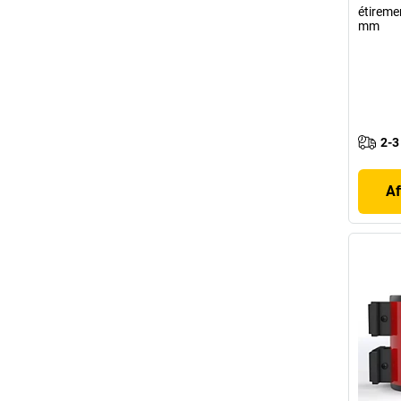
étireme
mm
2-3
Af