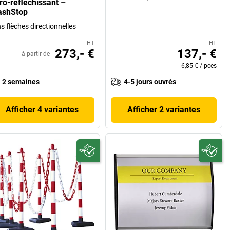
tro-réfléchissant –
ashStop
s flèches directionnelles
HT
HT
273,- €
137,- €
à partir de
6,85 €
/
pces
2 semaines
4-5 jours ouvrés
Afficher 4 variantes
Afficher 2 variantes