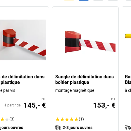
 de délimitation dans
Sangle de délimitation dans
Ba
 plastique
boîtier plastique
Bl
 par vis
montage magnétique
à c
HT
HT
145,- €
153,- €
à partir de
(3)
(1)
 jours ouvrés
2-3 jours ouvrés