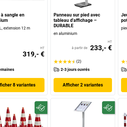
r à sangle en
Panneau sur pied avec
Je
nium
tableau d'affichage –
po
DURABLE
L, extension 12 m
pie
en aluminium
HT
233,- €
à partir de
HT
319,- €
(2)
emaines
2-3 jours ouvrés
ficher 8 variantes
Afficher 2 variantes