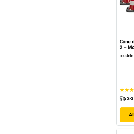
Cône d
2 – Mo
modèle 
2-3
Af