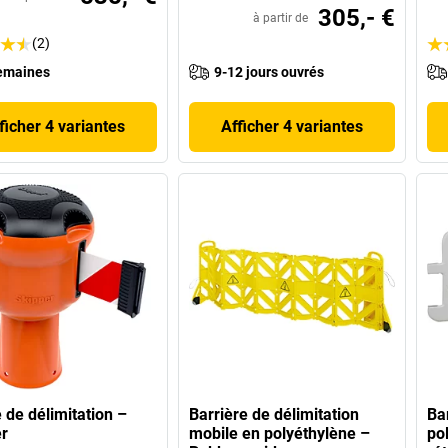
305,- €
à partir de
(2)
emaines
9-12 jours ouvrés
ficher 4 variantes
Afficher 4 variantes
 de délimitation –
Barrière de délimitation
Ba
r
mobile en polyéthylène –
po