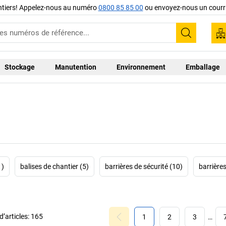
ntiers! Appelez-nous au numéro
0800 85 85 00
ou envoyez-nous un courri
Recherc
Stockage
Manutention
Environnement
Emballage
1)
balises de chantier (5)
barrières de sécurité (10)
barrières
’articles:
165
1
2
3
…