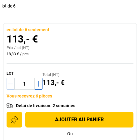
lot de 6
en lot de 6 seulement
113,- €
Prix /
lot
(HT)
18,83 €
/
pcs
LOT
Total (HT)
113,- €
Vous recevrez 6 pièces
Délai de livraison
:
2 semaines
AJOUTER AU PANIER
Ou