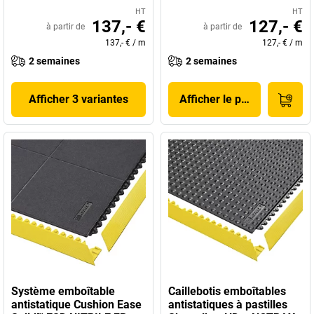
HT
HT
137,- €
127,- €
à partir de
à partir de
137,- €
/
m
127,- €
/
m
2 semaines
2 semaines
Afficher 3 variantes
Afficher le produit
Système emboîtable
Caillebotis emboîtables
antistatique Cushion Ease
antistatiques à pastilles