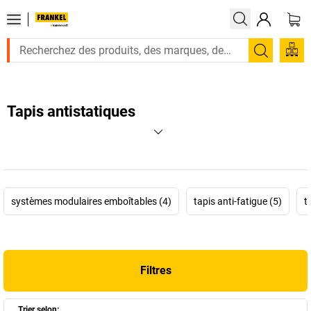
Recherc
Tapis antistatiques
systèmes modulaires emboîtables (4)
tapis anti-fatigue (5)
t
Filtres
Trier selon: