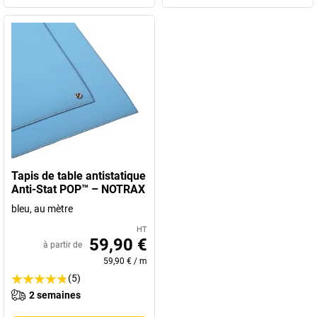
Tapis de table antistatique
Anti-Stat POP™ – NOTRAX
bleu, au mètre
HT
59,90 €
à partir de
59,90 €
/
m
(5)
2 semaines