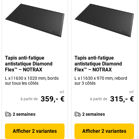
Tapis anti-fatigue
Tapis anti-fatigue
antistatique Diamond
antistatique Diamond
Flex™ – NOTRAX
Flex™ – NOTRAX
L x l 1630 x 1020 mm, bords
L x l 1630 x 970 mm, rebord
sur tous les côtés
sur 3 côtés
HT
HT
359,- €
315,- €
à partir de
à partir de
2 semaines
2 semaines
Afficher 2 variantes
Afficher 2 variantes