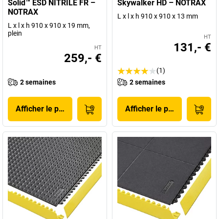
Solid™ ESD NITRILE FR –
Skywalker HD – NOTRAX
NOTRAX
L x l x h 910 x 910 x 13 mm
L x l x h 910 x 910 x 19 mm,
plein
HT
131,- €
HT
259,- €
(1)
2 semaines
2 semaines
Afficher le produit
Afficher le produit