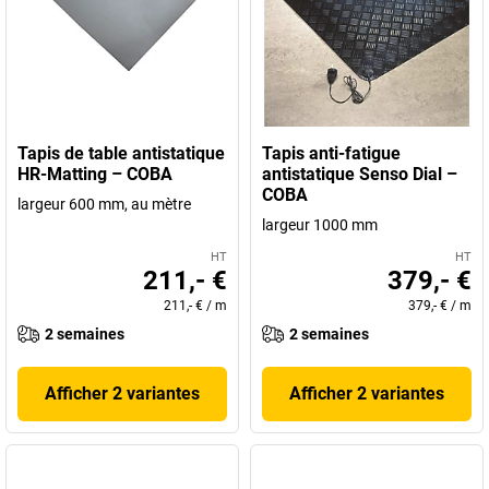
Tapis de table antistatique
Tapis anti-fatigue
HR-Matting – COBA
antistatique Senso Dial –
COBA
largeur 600 mm, au mètre
largeur 1000 mm
HT
HT
211,- €
379,- €
211,- €
/
m
379,- €
/
m
2 semaines
2 semaines
Afficher 2 variantes
Afficher 2 variantes