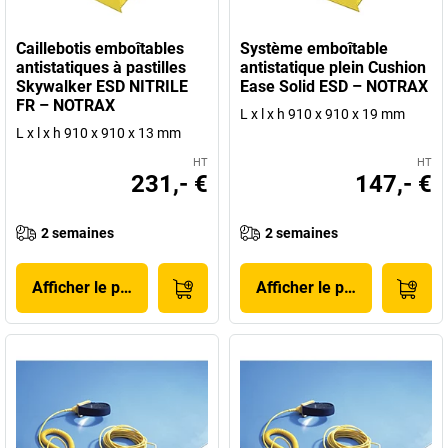
Caillebotis emboîtables
Système emboîtable
antistatiques à pastilles
antistatique plein Cushion
Skywalker ESD NITRILE
Ease Solid ESD – NOTRAX
FR – NOTRAX
L x l x h 910 x 910 x 19 mm
L x l x h 910 x 910 x 13 mm
HT
HT
231,- €
147,- €
2 semaines
2 semaines
Afficher le produit
Afficher le produit