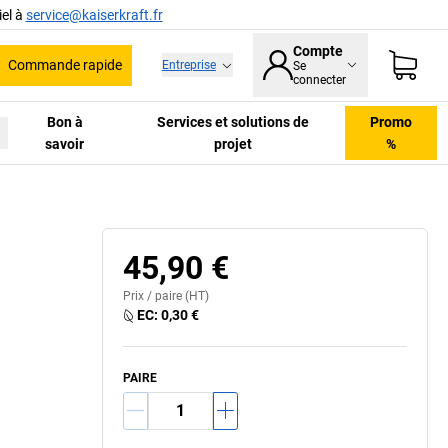
el à
service@kaiserkraft.fr
Compte
Commande rapide
Entreprise
Se
he
connecter
Bon à
Services et solutions de
Promo
savoir
projet
%
45,90 €
Prix /
paire
(HT)
EC:
0,30 €
PAIRE