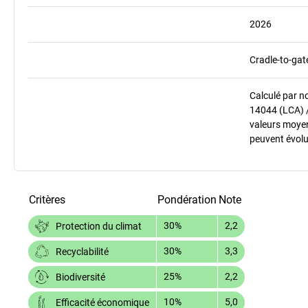
2026
Cradle-to-gat
Calculé par n
14044 (LCA) 
valeurs moyenn
peuvent évolu
Critères
Pondération
Note
30%
2,2
Protection du climat
30%
3,3
Recyclabilité
25%
2,2
Biodiversité
10%
5,0
Efficacité économique