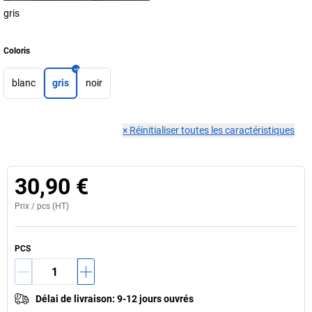
gris
Coloris
blanc
gris
noir
×
Réinitialiser toutes les caractéristiques
30,90 €
Prix /
pcs
(HT)
PCS
Délai de livraison
:
9-12 jours ouvrés