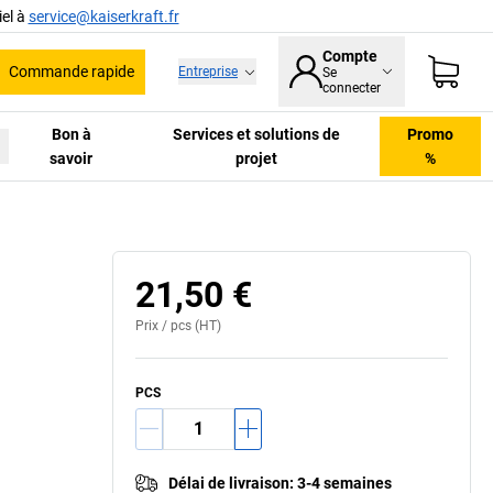
el à
service@kaiserkraft.fr
Compte
Commande rapide
Entreprise
Se
he
connecter
Bon à
Services et solutions de
Promo
savoir
projet
%
21,50 €
Prix /
pcs
(HT)
PCS
Délai de livraison
:
3-4 semaines