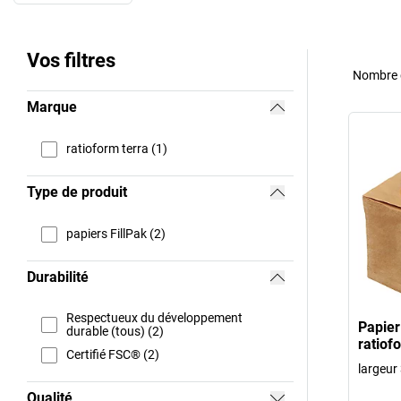
Vos filtres
Nombre d
Marque
ratioform terra (1)
Type de produit
papiers FillPak (2)
Durabilité
Respectueux du développement
Papier
durable (tous) (2)
ratiof
Certifié FSC® (2)
largeu
Qualité