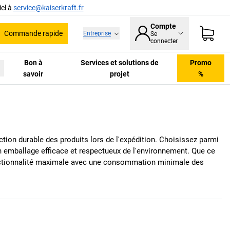
el à
service@kaiserkraft.fr
Compte
Commande rapide
Entreprise
Se
he
connecter
Bon à
Services et solutions de
Promo
savoir
projet
%
tion durable des produits lors de l'expédition. Choisissez parmi
un emballage efficace et respectueux de l'environnement. Que ce
ctionnalité maximale avec une consommation minimale des