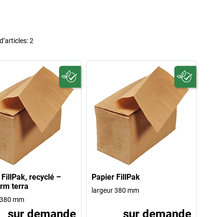
’articles:
2
 FillPak, recyclé –
Papier FillPak
orm terra
largeur 380 mm
r 380 mm
sur demande
sur demande