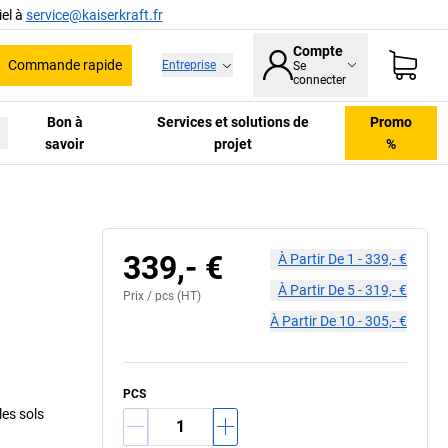
el à
service@kaiserkraft.fr
Compte
Commande rapide
Entreprise
Se
he
connecter
Bon à
Services et solutions de
Promo
savoir
projet
%
339,- €
À Partir De
1
-
339,- €
À Partir De
5
-
319,- €
Prix /
pcs
(HT)
À Partir De
10
-
305,- €
PCS
les sols