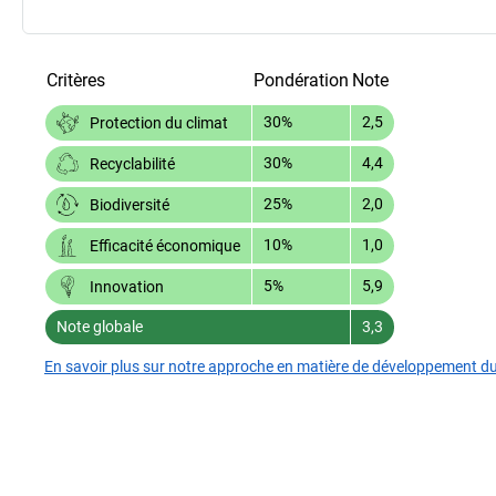
Critères
Pondération
Note
30%
2,5
Protection du climat
30%
4,4
Recyclabilité
25%
2,0
Biodiversité
10%
1,0
Efficacité économique
5%
5,9
Innovation
Note globale
3,3
En savoir plus sur notre approche en matière de développement d