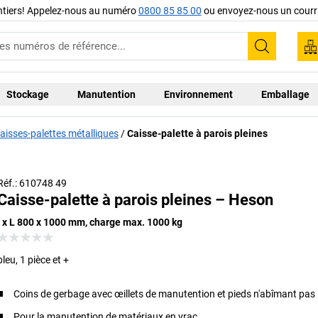
ntiers! Appelez-nous au numéro
0800 85 85 00
ou envoyez-nous un courri
Recherc
Stockage
Manutention
Environnement
Emballage
aisses-palettes métalliques
Caisse-palette à parois pleines
Réf.: 610748 49
Caisse-palette à parois pleines – Heson
l x L 800 x 1000 mm, charge max. 1000 kg
bleu, 1 pièce et +
Coins de gerbage avec œillets de manutention et pieds n'abîmant pas 
Pour la manutention de matériaux en vrac