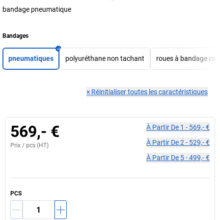
bandage pneumatique
Bandages
pneumatiques
polyuréthane non tachant
roues à bandage ca
×
Réinitialiser toutes les caractéristiques
569,- €
À Partir De
1
-
569,- €
À Partir De
2
-
529,- €
Prix /
pcs
(HT)
À Partir De
5
-
499,- €
PCS