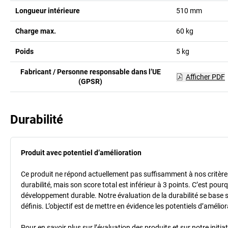
Longueur intérieure
510
mm
Charge max.
60
kg
Poids
5
kg
Fabricant / Personne responsable dans l’UE
Afficher PDF
(GPSR)
Durabilité
Produit avec potentiel d’amélioration
Ce produit ne répond actuellement pas suffisamment à nos critères 
durabilité, mais son score total est inférieur à 3 points. C’est po
développement durable. Notre évaluation de la durabilité se base 
définis. L’objectif est de mettre en évidence les potentiels d’améli
Pour en savoir plus sur l’évaluation des produits et sur notre init