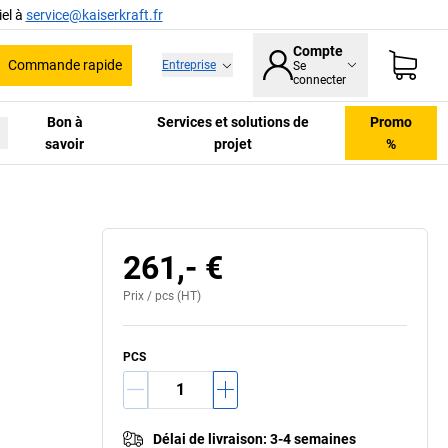
el à
service@kaiserkraft.fr
Compte
Commande rapide
Entreprise
Se
he
connecter
Bon à
Services et solutions de
Promo
savoir
projet
%
261,- €
Prix /
pcs
(HT)
PCS
Délai de livraison
:
3-4 semaines