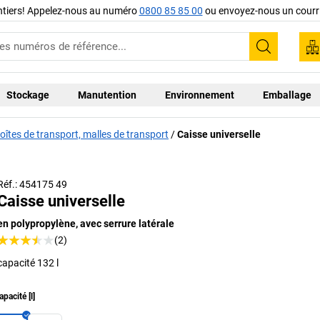
ntiers! Appelez-nous au numéro
0800 85 85 00
ou envoyez-nous un courri
Recherc
Stockage
Manutention
Environnement
Emballage
oîtes de transport, malles de transport
Caisse universelle
Réf.: 454175 49
Caisse universelle
en polypropylène, avec serrure latérale
(2)
capacité 132 l
apacité
[
l
]