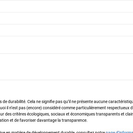
de durabilité. Cela ne signifie pas qu’il ne présente aucune caractéristiq
urquoi il n’est pas (encore) considéré comme particulièrement respectueux 
sur des critères écologiques, sociaux et économiques transparents et cla
oration et de favoriser davantage la transparence.
iative en matière de développement durable, consultez notre
page d’inform