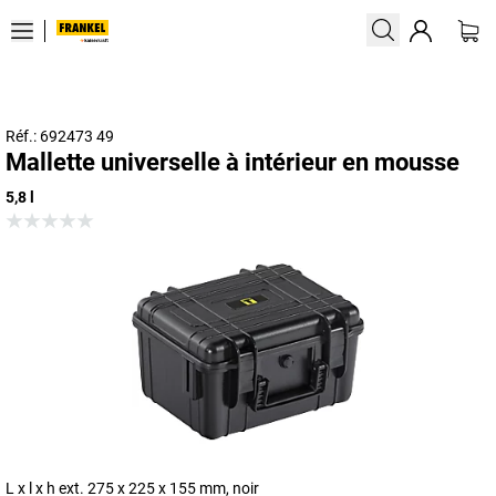
Réf.: 692473 49
Mallette universelle à intérieur en mousse
5,8 l
L x l x h ext. 275 x 225 x 155 mm, noir