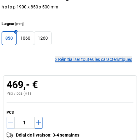
h x l x p 1900 x 850 x 500 mm
Largeur
[
mm
]
850
1060
1260
×
Réinitialiser toutes les caractéristiques
469,- €
Prix /
pcs
(HT)
PCS
Délai de livraison
:
3-4 semaines